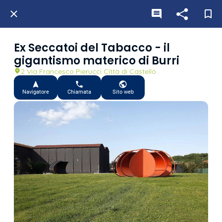
Ex Seccatoi del Tabacco - il
gigantismo materico di Burri
2 Via Francesco Pierucci Città di Castello
Navigatore
Chiamata
Sito web