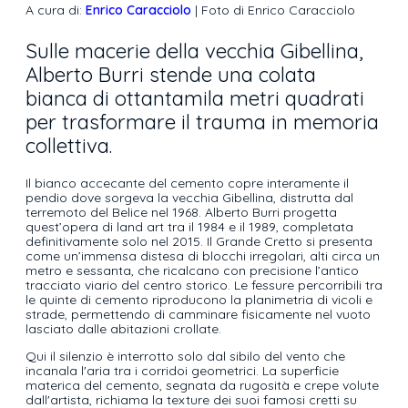
A cura di:
Enrico Caracciolo
| Foto di Enrico Caracciolo
Sulle macerie della vecchia Gibellina,
Alberto Burri stende una colata
bianca di ottantamila metri quadrati
per trasformare il trauma in memoria
collettiva.
Il bianco accecante del cemento copre interamente il
pendio dove sorgeva la vecchia Gibellina, distrutta dal
terremoto del Belice nel 1968. Alberto Burri progetta
quest’opera di land art tra il 1984 e il 1989, completata
definitivamente solo nel 2015. Il Grande Cretto si presenta
come un’immensa distesa di blocchi irregolari, alti circa un
metro e sessanta, che ricalcano con precisione l’antico
tracciato viario del centro storico. Le fessure percorribili tra
le quinte di cemento riproducono la planimetria di vicoli e
strade, permettendo di camminare fisicamente nel vuoto
lasciato dalle abitazioni crollate.
Qui il silenzio è interrotto solo dal sibilo del vento che
incanala l'aria tra i corridoi geometrici. La superficie
materica del cemento, segnata da rugosità e crepe volute
dall'artista, richiama la texture dei suoi famosi cretti su