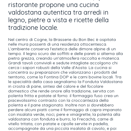
ristorante propone una cucina
valdostana autentica tra arredi in
legno, pietre a vista e ricette della
tradizione locale.
Nel centro di Cogne, la Brasserie du Bon Bec è ospitata
nelle mura possenti di una residenza ottocentesca.
L’ambiente conserva l'estetica delle dimore alpine di un
tempo. Il legno scuro dei soffitti e delle pareti si alterna alla
pietra grezza, creando un'atmosfera raccolta e materica.
Grandi tavoli conviviali e sedute intagliate accolgono chi
cerca i sapori robusti della Valle d'Aosta. La cucina si
concentra su preparazioni che valorizzano i prodotti del
territorio, come la Fontina DOP e le carni bovine locali. Tra
le specialità della casa segnaliamo la Fonduta Valdostana
in crosta di pane, sintesi del calore e del focolare
domestico che rende onore alla tradizione, servita con
polenta fritta e patate al forno: il formaggio fuso crea un
piacevolissimo contrasto con la croccantezza della
polenta e il pane stagionato. Inoltre non si dovrebbero
perdere alcuni piatti come il formaggio di capra impanato
con insalata verde, noci, pere e vinaigrette; la polenta alla
valdostana con fonduta e burro; la Frecachà, carne di
vitello tritata, con patate e cipolle servite in padella,
accompagnate da una piccola insalata di cavolo; e poi