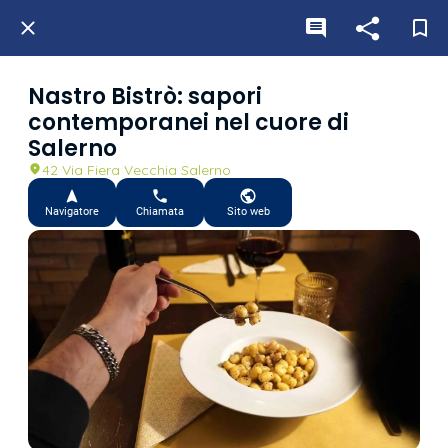
Nastro Bistrò: sapori
contemporanei nel cuore di
Salerno
42 Via Fiera Vecchia Salerno
Navigatore
Chiamata
Sito web