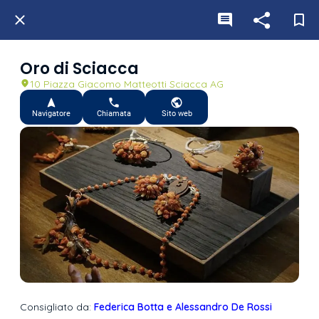
Oro di Sciacca
10 Piazza Giacomo Matteotti Sciacca AG
Navigatore
Chiamata
Sito web
Consigliato da:
Federica Botta e Alessandro De Rossi