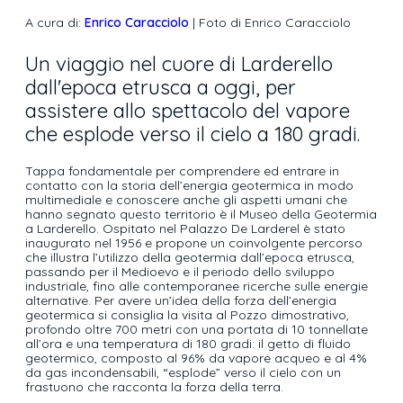
A cura di:
Enrico Caracciolo
| Foto di Enrico Caracciolo
Un viaggio nel cuore di Larderello
dall'epoca etrusca a oggi, per
assistere allo spettacolo del vapore
che esplode verso il cielo a 180 gradi.
Tappa fondamentale per comprendere ed entrare in
contatto con la storia dell’energia geotermica in modo
multimediale e conoscere anche gli aspetti umani che
hanno segnato questo territorio è il Museo della Geotermia
a Larderello. Ospitato nel Palazzo De Larderel è stato
inaugurato nel 1956 e propone un coinvolgente percorso
che illustra l’utilizzo della geotermia dall’epoca etrusca,
passando per il Medioevo e il periodo dello sviluppo
industriale, fino alle contemporanee ricerche sulle energie
alternative. Per avere un’idea della forza dell’energia
geotermica si consiglia la visita al Pozzo dimostrativo,
profondo oltre 700 metri con una portata di 10 tonnellate
all’ora e una temperatura di 180 gradi: il getto di fluido
geotermico, composto al 96% da vapore acqueo e al 4%
da gas incondensabili, “esplode” verso il cielo con un
frastuono che racconta la forza della terra.