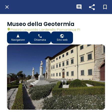
Museo della Geotermia
Piazza Leopolda Larderello Pomarance PI
Navigatore
Chiamata
Sito web