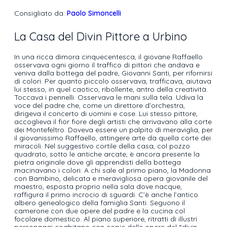
Consigliato da:
Paolo Simoncelli
La Casa del Divin Pittore a Urbino
In una ricca dimora cinquecentesca, il giovane Raffaello
osservava ogni giorno il traffico di pittori che andava e
veniva dalla bottega del padre, Giovanni Santi, per rifornirsi
di colori. Per quanto piccolo osservava, trafficava, aiutava
lui stesso, in quel caotico, ribollente, antro della creatività.
Toccava i pennelli. Osservava le mani sulla tela. Udiva la
voce del padre che, come un direttore d’orchestra,
dirigeva il concerto di uomini e cose. Lui stesso pittore,
accoglieva il fior fiore degli artisti che arrivavano alla corte
dei Montefeltro. Doveva essere un palpito di meraviglia, per
il giovanissimo Raffaello, attingere arte da quella corte dei
miracoli. Nel suggestivo cortile della casa, col pozzo
quadrato, sotto le antiche arcate, è ancora presente la
pietra originale dove gli apprendisti della bottega
macinavano i colori. A chi sale al primo piano, la Madonna
con Bambino, delicata e meravigliosa opera giovanile del
maestro, esposta proprio nella sala dove nacque,
raffigura il primo incrocio di sguardi. C’è anche l’antico
albero genealogico della famiglia Santi. Seguono il
camerone con due opere del padre e la cucina col
focolare domestico. Al piano superiore, ritratti di illustri